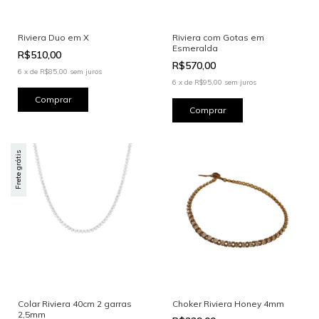
Riviera Duo em X
Riviera com Gotas em
Esmeralda
R$510,00
R$570,00
6
x
de
R$85,00
sem juros
6
x
de
R$95,00
sem juros
Frete grátis
Colar Riviera 40cm 2 garras
Choker Riviera Honey 4mm
2,5mm