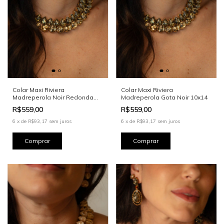
Colar Maxi Riviera
Colar Maxi Riviera
Madreperola Noir Redonda
Madreperola Gota Noir 10x14
12mm
R$559,00
R$559,00
6
x
de
R$93,17
sem juros
6
x
de
R$93,17
sem juros