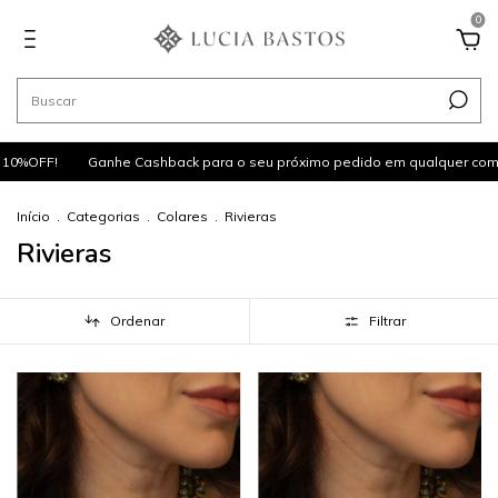
0
!
Ganhe Cashback para o seu próximo pedido em qualquer compra!
Início
.
Categorias
.
Colares
.
Rivieras
Rivieras
Ordenar
Filtrar