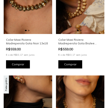
Colar Maxi Riviera
Colar Maxi Riviera
Madreperola Gota Noir 13x18
Madreperola Gota Brulee
13X18
R$559,00
R$559,00
6
x
de
R$93,17
sem juros
6
x
de
R$93,17
sem juros
Frete grátis