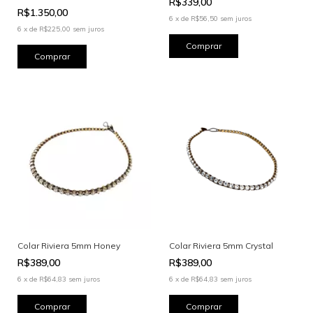
R$339,00
R$1.350,00
6
x
de
R$56,50
sem juros
6
x
de
R$225,00
sem juros
Colar Riviera 5mm Honey
Colar Riviera 5mm Crystal
R$389,00
R$389,00
6
x
de
R$64,83
sem juros
6
x
de
R$64,83
sem juros