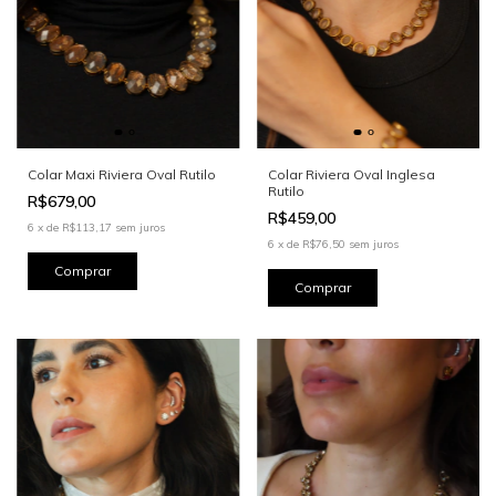
Colar Maxi Riviera Oval Rutilo
Colar Riviera Oval Inglesa
Rutilo
R$679,00
R$459,00
6
x
de
R$113,17
sem juros
6
x
de
R$76,50
sem juros