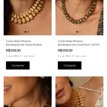
Colar Maxi Riviera
Colar Maxi Riviera
Madreperola Gota Brulee
Madreperola Oval Noir 13X18
10x14
R$559,00
R$559,00
6
x
de
R$93,17
sem juros
6
x
de
R$93,17
sem juros