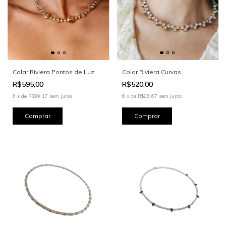
Colar Riviera Pontos de Luz
Colar Riviera Curvas
R$595,00
R$520,00
6
x
de
R$99,17
sem juros
6
x
de
R$86,67
sem juros