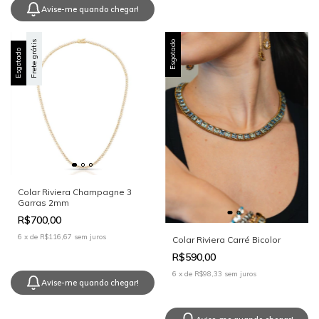
Avise-me quando chegar!
Frete grátis
Esgotado
Esgotado
Colar Riviera Champagne 3
Garras 2mm
R$700,00
6
x
de
R$116,67
sem juros
Colar Riviera Carré Bicolor
R$590,00
6
x
de
R$98,33
sem juros
Avise-me quando chegar!