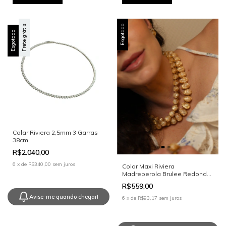
Frete grátis
Esgotado
Esgotado
Colar Riviera 2,5mm 3 Garras
38cm
R$2.040,00
6
x
de
R$340,00
sem juros
Colar Maxi Riviera
Madreperola Brulee Redonda
12mm
R$559,00
Avise-me quando chegar!
6
x
de
R$93,17
sem juros