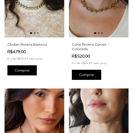
Choker Riviera Barroca
Colar Riviera Curvas -
Colorado
R$479,00
R$520,00
6
x
de
R$79,83
sem juros
6
x
de
R$86,67
sem juros