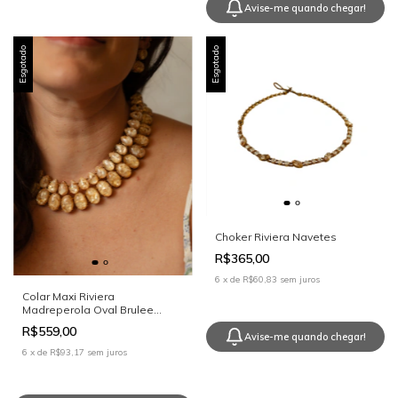
Avise-me quando chegar!
Esgotado
Esgotado
Choker Riviera Navetes
R$365,00
6
x
de
R$60,83
sem juros
Colar Maxi Riviera
Madreperola Oval Brulee
13x18
R$559,00
Avise-me quando chegar!
6
x
de
R$93,17
sem juros