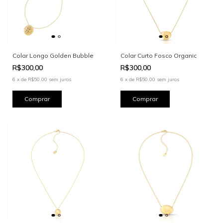
Colar Longo Golden Bubble
Colar Curto Fosco Organic
R$300,00
R$300,00
6
x
de
R$50,00
sem juros
6
x
de
R$50,00
sem juros