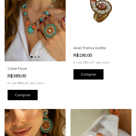
Anel Trama Grotta
R$190,00
6
x
de
R$31,67
sem juros
Colar Fiore
R$389,00
6
x
de
R$64,83
sem juros