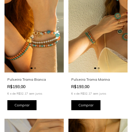
Pulseira Trama Bianca
Pulseira Trama Marina
R$193,00
R$193,00
6
x
de
R$32,17
sem juros
6
x
de
R$32,17
sem juros