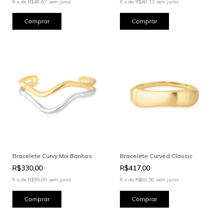
6
x
de
R$46,67
sem juros
6
x
de
R$48,33
sem juros
Bracelete Curvy Mix Banhos
Bracelete Curved Classic
R$330,00
R$417,00
6
x
de
R$55,00
sem juros
6
x
de
R$69,50
sem juros