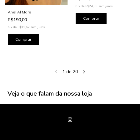
6
x
de
R$24,83
sem juros
Anel Al Mare
R$190,00
6
x
de
R$31,67
sem juros
1
de
20
Veja o que falam da nossa loja