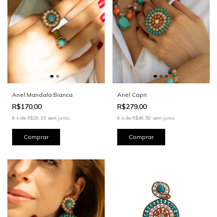
Anel Mandala Bianca
Anel Capri
R$170,00
R$279,00
6
x
de
R$28,33
sem juros
6
x
de
R$46,50
sem juros