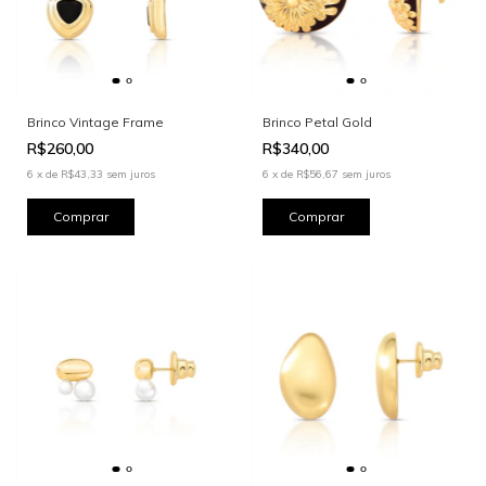
Brinco Vintage Frame
Brinco Petal Gold
R$260,00
R$340,00
6
x
de
R$43,33
sem juros
6
x
de
R$56,67
sem juros