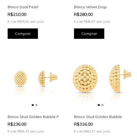
Brinco Dual Pearl
Brinco Velvet Drop
R$210,00
R$280,00
6
x
de
R$35,00
sem juros
6
x
de
R$46,67
sem juros
Brinco Stud Golden Bubble P
Brinco Stud Golden Bubble
R$236,00
R$316,00
6
x
de
R$39,33
sem juros
6
x
de
R$52,67
sem juros