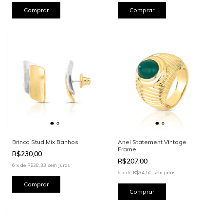
Brinco Stud Mix Banhos
Anel Statement Vintage
Frame
R$230,00
R$207,00
6
x
de
R$38,33
sem juros
6
x
de
R$34,50
sem juros
Comprar