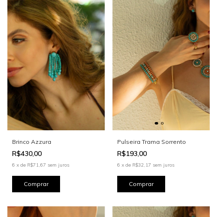
Brinco Azzura
Pulseira Trama Sorrento
R$430,00
R$193,00
6
x
de
R$71,67
sem juros
6
x
de
R$32,17
sem juros