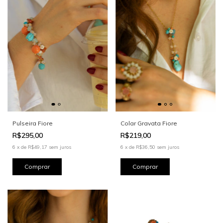
Pulseira Fiore
Colar Gravata Fiore
R$295,00
R$219,00
6
x
de
R$49,17
sem juros
6
x
de
R$36,50
sem juros