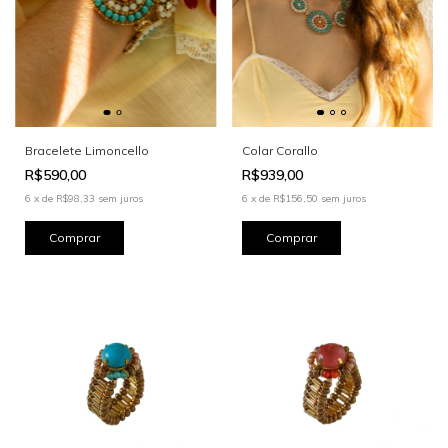
Bracelete Limoncello
Colar Corallo
R$590,00
R$939,00
6
x
de
R$98,33
sem juros
6
x
de
R$156,50
sem juros