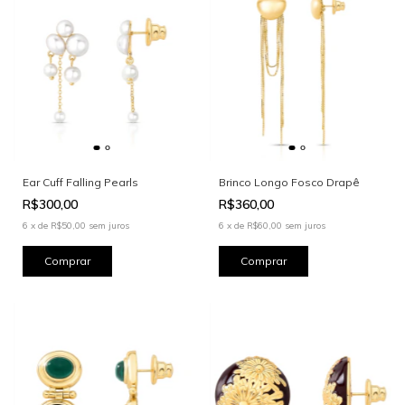
Ear Cuff Falling Pearls
Brinco Longo Fosco Drapê
R$300,00
R$360,00
6
x
de
R$50,00
sem juros
6
x
de
R$60,00
sem juros