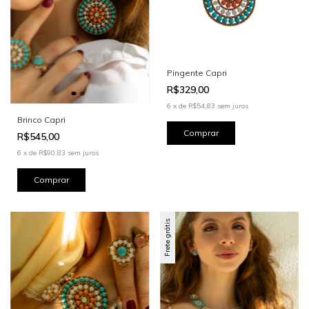
Pingente Capri
R$329,00
6
x
de
R$54,83
sem juros
Brinco Capri
R$545,00
6
x
de
R$90,83
sem juros
Frete grátis