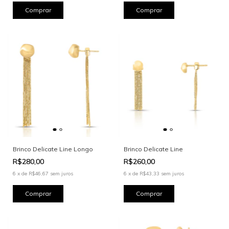
Brinco Delicate Line Longo
Brinco Delicate Line
R$280,00
R$260,00
6
x
de
R$46,67
sem juros
6
x
de
R$43,33
sem juros