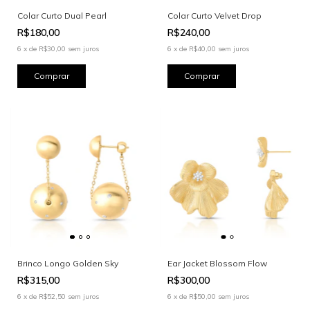
Colar Curto Dual Pearl
Colar Curto Velvet Drop
R$180,00
R$240,00
6
x
de
R$30,00
sem juros
6
x
de
R$40,00
sem juros
Brinco Longo Golden Sky
Ear Jacket Blossom Flow
R$315,00
R$300,00
6
x
de
R$52,50
sem juros
6
x
de
R$50,00
sem juros