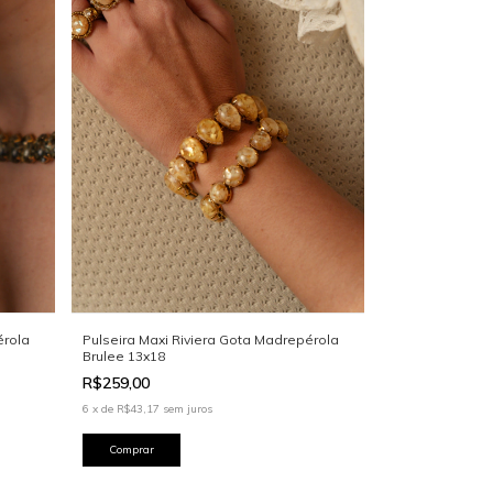
érola
Pulseira Maxi Riviera Gota Madrepérola
Brulee 13x18
R$259,00
6
x
de
R$43,17
sem juros