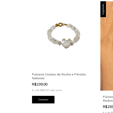
Esgotado
Pulseira Cristais de Rocha e Pérolas
Naturais
R$239,00
6
x
de
R$39,83
sem juros
Pulsei
Redon
R$25
6
x
de
R