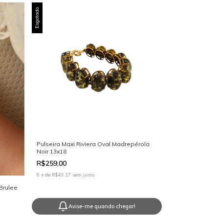
Esgotado
Pulseira Maxi Riviera Oval Madrepérola
Noir 13x18
R$259,00
6
x
de
R$43,17
sem juros
Brulee
Avise-me quando chegar!