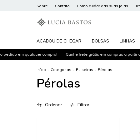
Sobre
Contato
Como cuidar das suas joias
Tr
ACABOU DE CHEGAR
BOLSAS
LINHAS
dido em qualquer compra!
Ganhe frete grátis em compras a partir de R$
Início
.
Categorias
.
Pulseiras
.
Pérolas
Pérolas
Ordenar
Filtrar