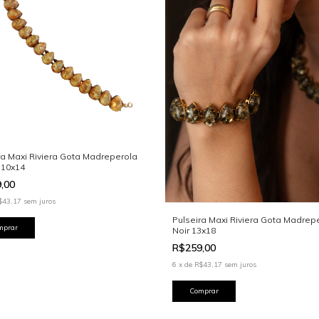
ra Maxi Riviera Gota Madreperola
 10x14
9,00
$43,17
sem juros
Pulseira Maxi Riviera Gota Madrep
Noir 13x18
R$259,00
6
x
de
R$43,17
sem juros