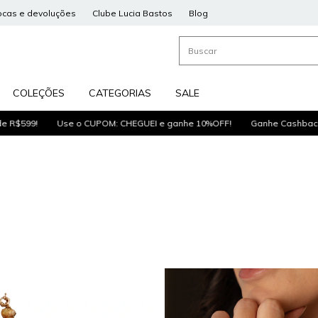
ocas e devoluções
Clube Lucia Bastos
Blog
COLEÇÕES
CATEGORIAS
SALE
599!
Use o CUPOM: CHEGUEI e ganhe 10%OFF!
Ganhe Cashback para