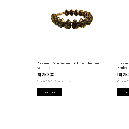
Pulseira Maxi Riviera Gota Madreperola
Pulsei
Noir 10x14
Brulee
R$259,00
R$25
6
x
de
R$43,17
sem juros
6
x
de
R