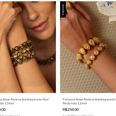
Esgotado
ra Maxi Riviera Madreperola Noir
Pulseira Maxi Riviera Madreperola 
da 12mm
Redonda 12mm
9,00
R$259,00
$43,17
sem juros
6
x
de
R$43,17
sem juros