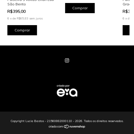
São Bento
Grace
R$395,00
R$39
6
x
de
R$65,83
sem juros
6
x
de
R
Copyright Lucia Bastos - 21560882000110 - 2026. Todos os direitos reservados.