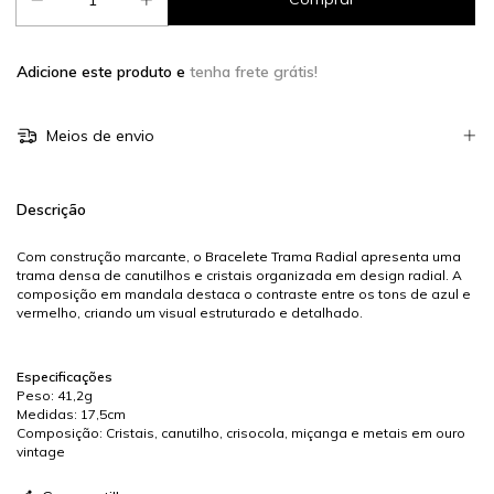
Adicione este produto e
tenha frete grátis!
Meios de envio
Descrição
Com construção marcante, o Bracelete Trama Radial apresenta uma
trama densa de canutilhos e cristais organizada em design radial. A
composição em mandala destaca o contraste entre os tons de azul e
vermelho, criando um visual estruturado e detalhado.
Especificações
Peso: 41,2g
Medidas: 17,5cm
Composição: Cristais, canutilho, crisocola, miçanga e metais em ouro
vintage