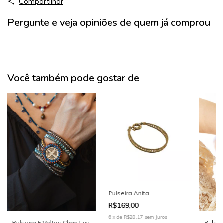
Compartilhar
Pergunte e veja opiniões de quem já comprou
Você também pode gostar de
Pulseira Anita
R$169,00
6
x
de
R$28,17
sem juros
Pulseira 5 Voltas Chan Luu
Pulsei