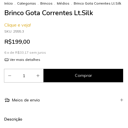
Início
.
Categorias
.
Brincos
.
Médios
.
Brinco Gota Correntes Lt.Silk
Brinco Gota Correntes Lt.Silk
Clique e veja!
SKU:
2555.3
R$199,00
6
x de
R$33,17
sem juros
Ver mais detalhes
Meios de envio
Descrição