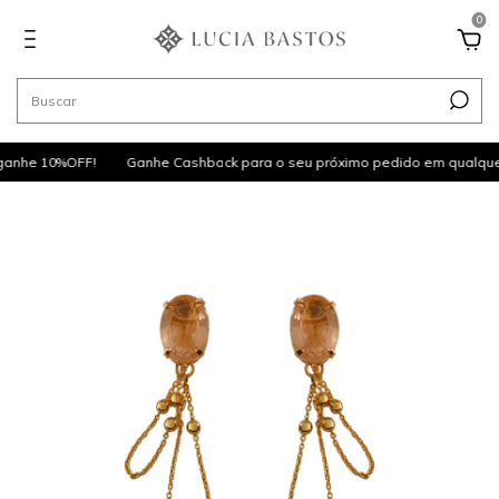
0
anhe 10%OFF!
Ganhe Cashback para o seu próximo pedido em qualque