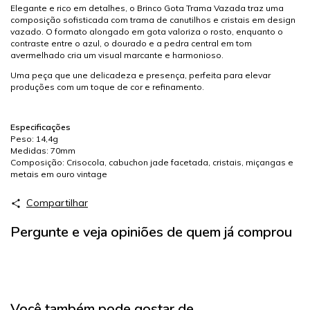
Elegante e rico em detalhes, o Brinco Gota Trama Vazada traz uma
composição sofisticada com trama de canutilhos e cristais em design
vazado. O formato alongado em gota valoriza o rosto, enquanto o
contraste entre o azul, o dourado e a pedra central em tom
avermelhado cria um visual marcante e harmonioso.
Uma peça que une delicadeza e presença, perfeita para elevar
produções com um toque de cor e refinamento.
Especificações
Peso: 14,4g
Medidas: 70mm
Composição: Crisocola, cabuchon jade facetada, cristais, miçangas e
metais em ouro vintage
Compartilhar
Pergunte e veja opiniões de quem já comprou
Você também pode gostar de