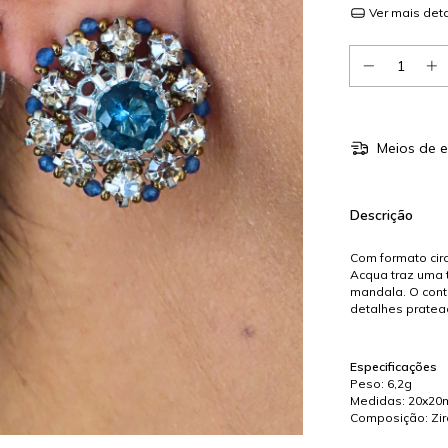
Ver mais det
Meios de e
Descrição
Com formato circ
Acqua traz uma 
mandala. O contr
detalhes pratead
Especificações
Peso: 6,2g
Medidas: 20x2
Composição: Zirc