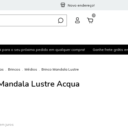
Novo endereço!
0
 o seu próximo pedido em qualquer compra!
Ganhe frete grátis em com
as
.
Brincos
.
Médios
.
Brinco Mandala Lustre
Mandala Lustre Acqua
em juros