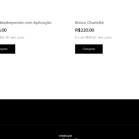
 Madreperola com Aplicação
Brinco Charlotte
5,00
R$220,00
$42,50
sem juros
6
x
de
R$36,67
sem juros