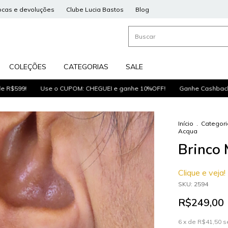
ocas e devoluções
Clube Lucia Bastos
Blog
COLEÇÕES
CATEGORIAS
SALE
599!
Use o CUPOM: CHEGUEI e ganhe 10%OFF!
Ganhe Cashback para
Início
.
Categori
Acqua
Brinco 
Clique e veja!
SKU:
2594
R$249,00
6
x de
R$41,50
s