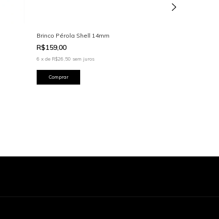
Brinco Pérola Shell 14mm
Brinco Uvinha 
R$159,00
R$170,00
6
x
de
R$26,50
sem juros
6
x
de
R$28,33
sem