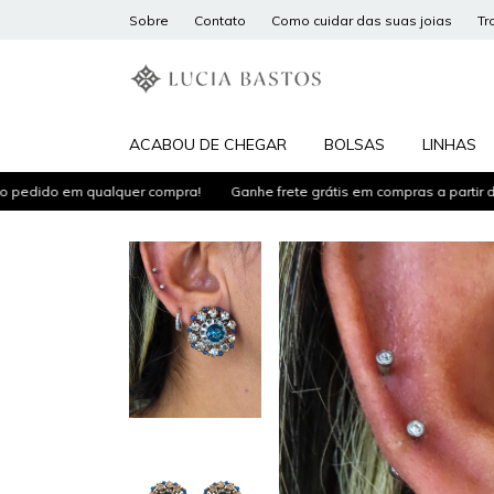
Sobre
Contato
Como cuidar das suas joias
Tr
ACABOU DE CHEGAR
BOLSAS
LINHAS
ido em qualquer compra!
Ganhe frete grátis em compras a partir de R$