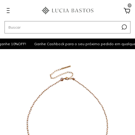
0
anhe 10%OFF!
Ganhe Cashback para o seu próximo pedido em qualquer