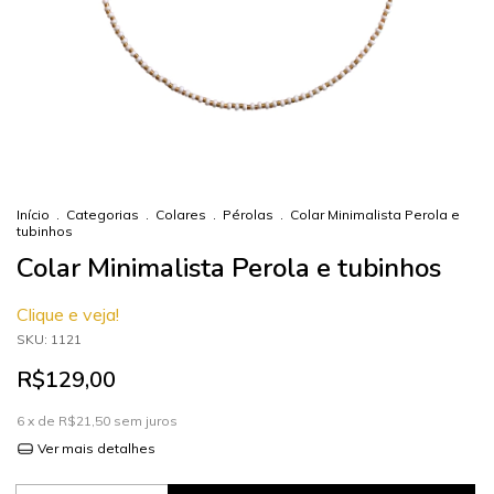
Início
.
Categorias
.
Colares
.
Pérolas
.
Colar Minimalista Perola e
tubinhos
Colar Minimalista Perola e tubinhos
Clique e veja!
SKU:
1121
R$129,00
6
x de
R$21,50
sem juros
Ver mais detalhes