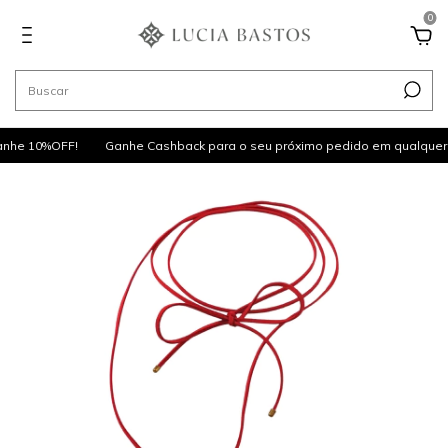
0
nhe 10%OFF!
Ganhe Cashback para o seu próximo pedido em qualquer 