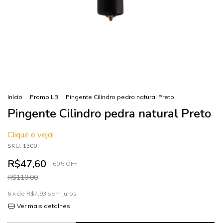
Início
.
Promo LB
.
Pingente Cilindro pedra natural Preto
Pingente Cilindro pedra natural Preto
Clique e veja!
SKU:
1300
R$47,60
-
60
%
OFF
R$119,00
6
x de
R$7,93
sem juros
Ver mais detalhes